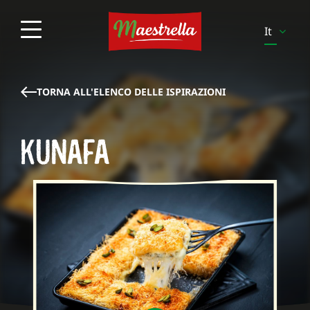
It
En
Es
TORNA ALL'ELENCO DELLE ISPIRAZIONI
Pt
KUNAFA
Pl
Sv
Fi
Be-
Fr
Be-
Nl