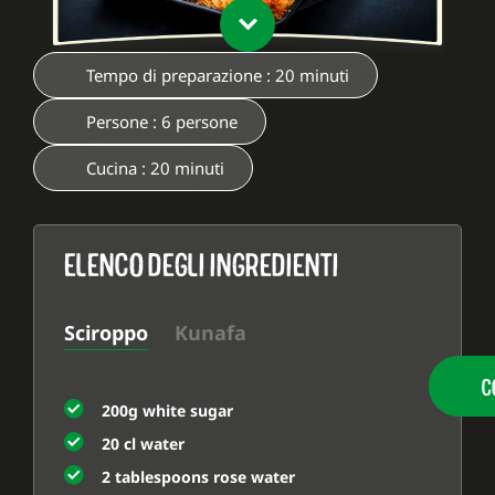
Tempo di preparazione : 20 minuti
Persone : 6 persone
Cucina : 20 minuti
ELENCO DEGLI INGREDIENTI
Sciroppo
Kunafa
C
200g white sugar
20 cl water
2 tablespoons rose water