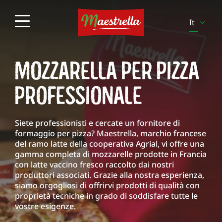
It
En
MOZZARELLA PER PIZZA
Es
Pt
PROFESSIONALE
Pl
Sv
Siete professionisti e cercate un fornitore di
formaggio per pizza? Maestrella, marchio francese
Fi
del ramo latte della cooperativa Agrial, vi offre una
gamma completa di mozzarelle prodotte in Francia
Be-
Fr
con latte vaccino fresco raccolto dai nostri
produttori associati. Grazie alla nostra esperienza,
Be-
siamo orgogliosi di offrirvi prodotti di qualità con
Nl
proprietà tecniche in grado di soddisfare tutte le
vostre esigenze.