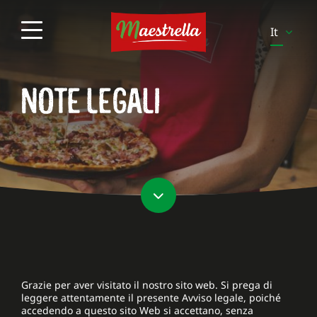
It
En
NOTE LEGALI
Es
Pt
Pl
Sv
Fi
Be-
Fr
Be-
Nl
Grazie per aver visitato il nostro sito web. Si prega di
leggere attentamente il presente Avviso legale, poiché
accedendo a questo sito Web si accettano, senza