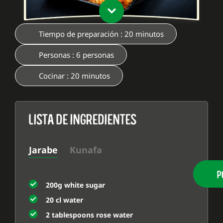
Tiempo de preparación : 20 minutos
Personas : 6 personas
Cocinar : 20 minutos
LISTA DE INGREDIENTES
Jarabe
Kunafa
P
200g white sugar
20 cl water
2 tablespoons rose water