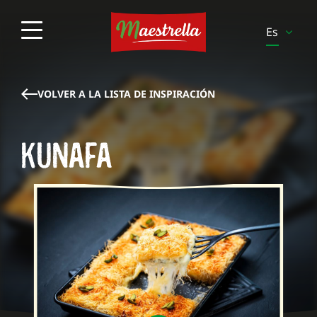
Es
En
It
VOLVER A LA LISTA DE INSPIRACIÓN
Pt
KUNAFA
Pl
Sv
Fi
Be-
Fr
Be-
Nl