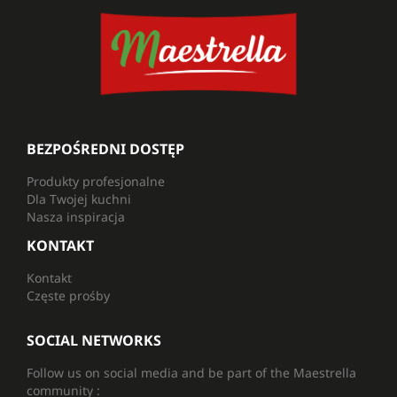
BEZPOŚREDNI DOSTĘP
Produkty profesjonalne
Dla Twojej kuchni
Nasza inspiracja
KONTAKT
Kontakt
Częste prośby
SOCIAL NETWORKS
Follow us on social media and be part of the Maestrella
community :