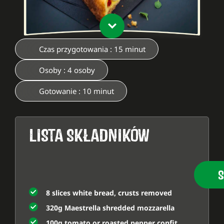
Czas przygotowania : 15 minut
Osoby : 4 osoby
Gotowanie : 10 minut
LISTA SKŁADNIKÓW
S
8 slices white bread, crusts removed
320g Maestrella shredded mozzarella
100g tomato or roasted pepper confit