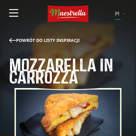
Pl
En
Es
POWRÓT DO LISTY INSPIRACJI
It
MOZZARELLA IN
Pt
CARROZZA
Sv
Fi
Be-
Fr
Be-
Nl