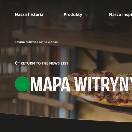
Nasza historia
Produkty
Nasza inspi
Produkty profesjonalne
Dla profesjonalistów
Strona główna
Mapa witryny
Cały asortyment
Rozdrobniona mozzarella
Mozzarella pokrojona w kostkę
RETURN TO THE NEWS LIST
Blok mozzarella
MAPA WITRYN
IQF