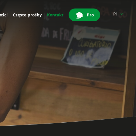
Pl
ości
Częste prośby
Kontakt
Pro
En
Es
It
Pt
Sv
Fi
Be-
Fr
Be-
Nl