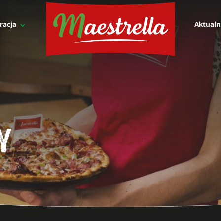
racja
Aktualn
Do kuchenek domowych
Dla Twojej kuchni
Cały asortyment
100% mozzarella
Mieszanka
Y