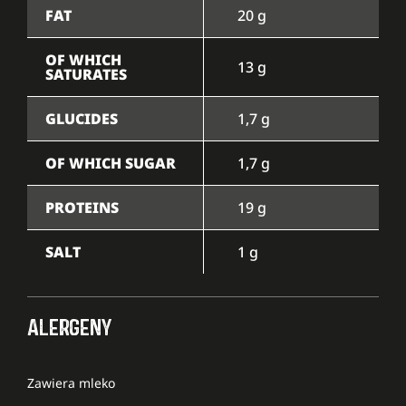
FAT
20 g
OF WHICH
13 g
SATURATES
GLUCIDES
1,7 g
OF WHICH SUGAR
1,7 g
PROTEINS
19 g
SALT
1 g
ALERGENY
Zawiera mleko