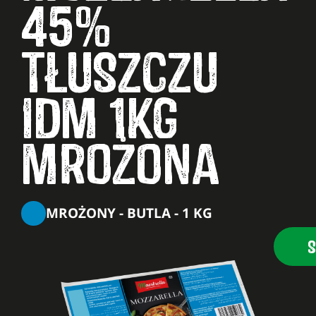
45%
TŁUSZCZU
IDM 1KG
MROŻONA
MROŻONY - BUTLA - 1 KG
S