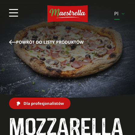
Pl
En
Es
POWRÓT DO LISTY PRODUKTÓW
It
Pt
Sv
Fi
Be-
Fr
Dla profesjonalistów
Be-
MOZZARELLA
Nl