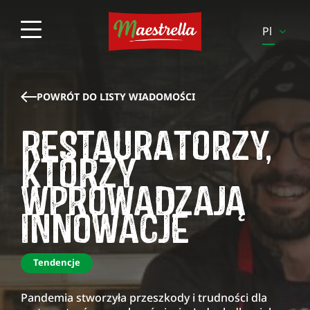
Pl
En
Es
POWRÓT DO LISTY WIADOMOŚCI
It
RESTAURATORZY,
Pt
KTÓRZY
Sv
WPROWADZAJĄ
Fi
INNOWACJE
Be-
Fr
Be-
Tendencje
Nl
Pandemia stworzyła przeszkody i trudności dla