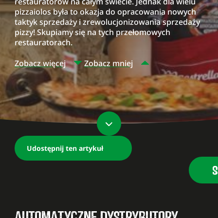
restauratorów na całym świecie. Jednak dla wielu
pizzaiolos była to okazja do opracowania nowych
taktyk sprzedaży i zrewolucjonizowania sprzedaży
pizzy! Skupiamy się na tych przełomowych
restauratorach.
Zobacz więcej
Zobacz mniej
Udostępnij ten artykuł
S
AUTOMATYCZNE DYSTRYBUTORY