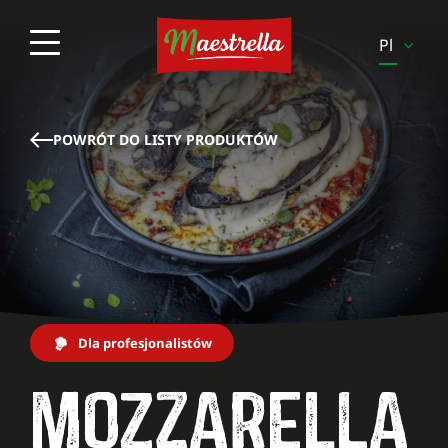
Pl
En
Es
POWRÓT DO LISTY PRODUKTÓW
It
Pt
Sv
Fi
Be-
Fr
Dla profesjonalistów
Be-
MOZZARELLA
Nl