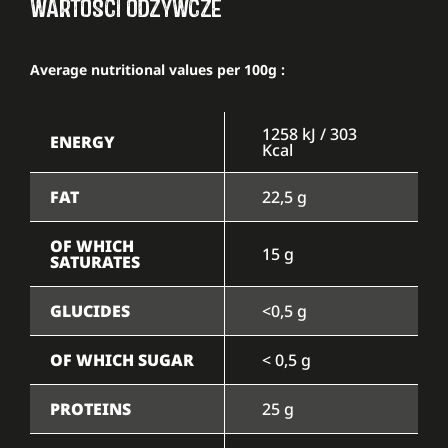
WARTOŚCI ODŻYWCZE
Average nutritional values per 100g :
1258 kJ / 303
ENERGY
Kcal
FAT
22,5 g
OF WHICH
15 g
SATURATES
GLUCIDES
<0,5 g
OF WHICH SUGAR
< 0,5 g
PROTEINS
25 g