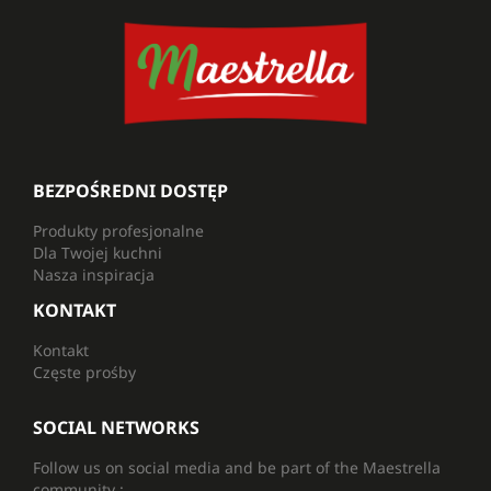
BEZPOŚREDNI DOSTĘP
Produkty profesjonalne
Dla Twojej kuchni
Nasza inspiracja
KONTAKT
Kontakt
Częste prośby
SOCIAL NETWORKS
Follow us on social media and be part of the Maestrella
community :