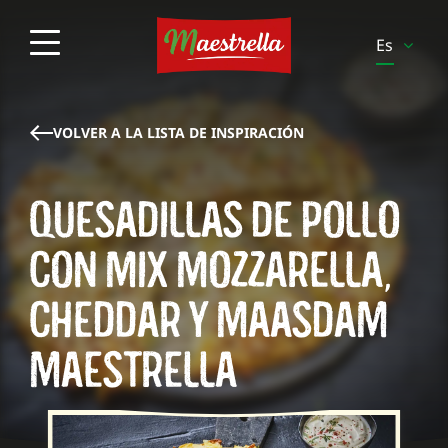
Es
En
It
VOLVER A LA LISTA DE INSPIRACIÓN
Pt
QUESADILLAS DE POLLO
Pl
Sv
CON MIX MOZZARELLA,
Fi
CHEDDAR Y MAASDAM
Be-
Fr
MAESTRELLA
Be-
Nl