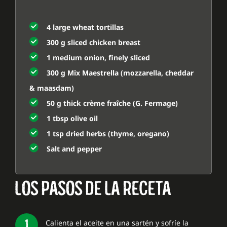
4 large wheat tortillas
300 g sliced chicken breast
1 medium onion, finely sliced
300 g Mix Maestrella (mozzarella, cheddar
& maasdam)
50 g thick crème fraîche (G. Fermage)
1 tbsp olive oil
1 tsp dried herbs (thyme, oregano)
Salt and pepper
LOS PASOS DE LA RECETA
Calienta el aceite en una sartén y sofríe la