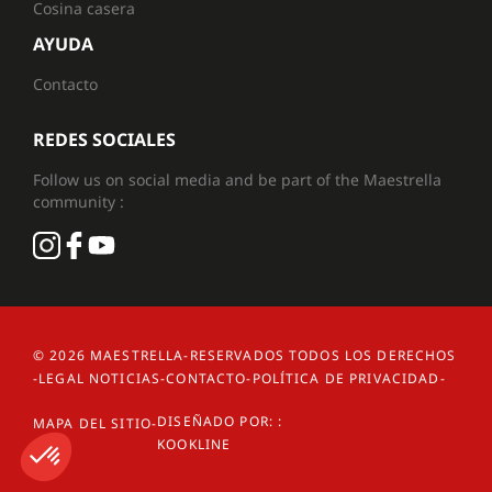
Cosina casera
AYUDA
Contacto
REDES SOCIALES
Follow us on social media and be part of the Maestrella
community :
© 2026
MAESTRELLA
-
RESERVADOS TODOS LOS DERECHOS
-
LEGAL NOTICIAS
-
CONTACTO
-
POLÍTICA DE PRIVACIDAD
-
DISEÑADO POR: :
MAPA DEL SITIO
-
KOOKLINE