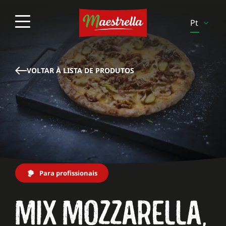
Pt
En
Es
VOLTAR À LISTA DE PRODUTOS
It
Pl
Sv
Fi
Be-
Fr
Para profissionais
Be-
MIX MOZZARELLA,
Nl