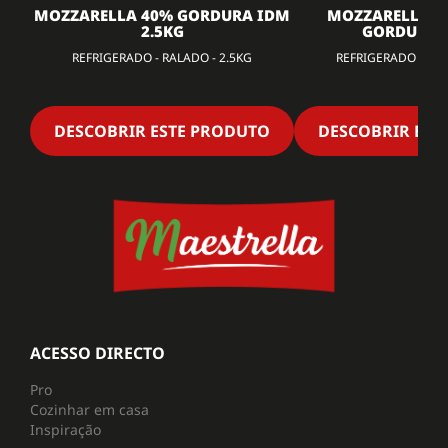
MOZZARELLA 40% GORDURA IDM
MOZZARELLA 4
2.5KG
GORDURA 2
REFRIGERADO - RALADO - 2.5KG
REFRIGERADO - RAL
DESCOBRIR ESTE PRODUTO
DESCOBRIR EST
ACESSO DIRECTO
Pro
Cozinhar em casa
Inspiração