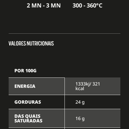
2 MN - 3 MN
300 - 360°C
VALORES NUTRICIONAIS
POR 100G
1333kj/ 321
ENERGIA
kcal
GORDURAS
24 g
DAS QUAIS
16 g
SATURADAS