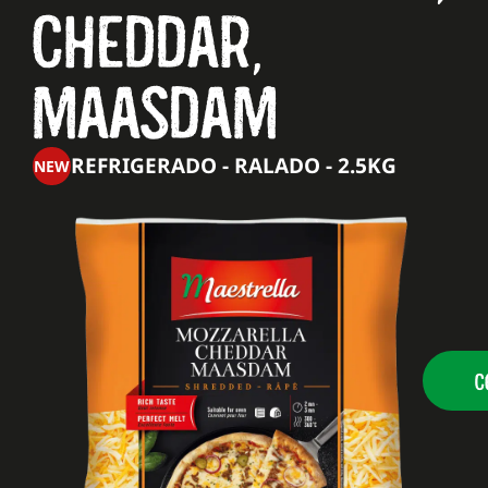
CHEDDAR,
MAASDAM
REFRIGERADO - RALADO - 2.5KG
NEW
C